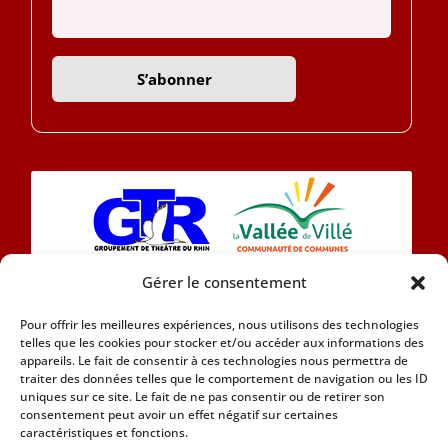
Gérer le consentement
L’association Eintracht 1890 se compose
Pour offrir les meilleures expériences, nous utilisons des technologies
aujourd’hui d’une chorale et d’une section théâtre
telles que les cookies pour stocker et/ou accéder aux informations des
en Alsacien.
appareils. Le fait de consentir à ces technologies nous permettra de
traiter des données telles que le comportement de navigation ou les ID
uniques sur ce site. Le fait de ne pas consentir ou de retirer son
Car nous attachons de l’importance à notre
consentement peut avoir un effet négatif sur certaines
patrimoine culturel nous adhérons à la Marque
caractéristiques et fonctions.