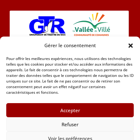
Gérer le consentement
L’association Eintracht 1890 se compose
Pour offrir les meilleures expériences, nous utilisons des technologies
aujourd’hui d’une chorale et d’une section théâtre
telles que les cookies pour stocker et/ou accéder aux informations des
en Alsacien.
appareils. Le fait de consentir à ces technologies nous permettra de
traiter des données telles que le comportement de navigation ou les ID
uniques sur ce site. Le fait de ne pas consentir ou de retirer son
Car nous attachons de l’importance à notre
consentement peut avoir un effet négatif sur certaines
patrimoine culturel nous adhérons à la Marque
caractéristiques et fonctions.
Alsace Marque Alsace
Accepter
Refuser
Copyright 2021 © Association Eintracht 1890 •
Tous droits réservés
Voir les préférences