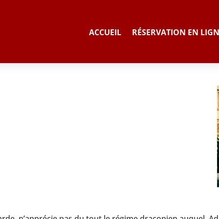
ACCUEIL
RÉSERVATION EN LIG
de, n’apprécie pas du tout le régime draconien auquel, Ad