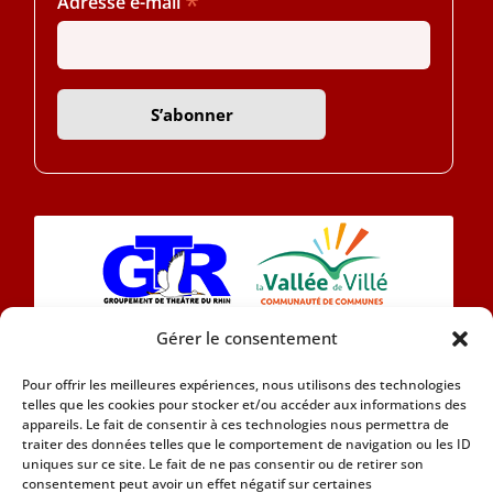
*
Adresse e-mail
Gérer le consentement
L’association Eintracht 1890 se compose
Pour offrir les meilleures expériences, nous utilisons des technologies
aujourd’hui d’une chorale et d’une section théâtre
telles que les cookies pour stocker et/ou accéder aux informations des
en Alsacien.
appareils. Le fait de consentir à ces technologies nous permettra de
traiter des données telles que le comportement de navigation ou les ID
uniques sur ce site. Le fait de ne pas consentir ou de retirer son
Car nous attachons de l’importance à notre
consentement peut avoir un effet négatif sur certaines