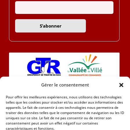
Gérer le consentement
L’association Eintracht 1890 se compose
Pour offrir les meilleures expériences, nous utilisons des technologies
aujourd’hui d’une chorale et d’une section théâtre
telles que les cookies pour stocker et/ou accéder aux informations des
en Alsacien.
appareils. Le fait de consentir à ces technologies nous permettra de
traiter des données telles que le comportement de navigation ou les ID
uniques sur ce site. Le fait de ne pas consentir ou de retirer son
Car nous attachons de l’importance à notre
consentement peut avoir un effet négatif sur certaines
patrimoine culturel nous adhérons à la Marque
caractéristiques et fonctions.