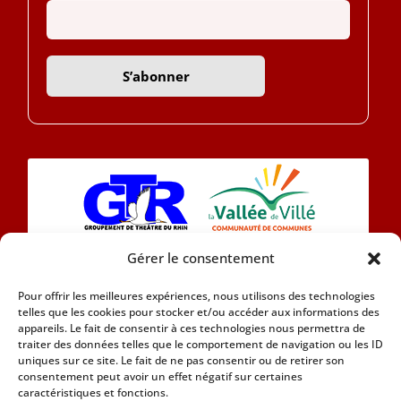
Gérer le consentement
L’association Eintracht 1890 se compose
Pour offrir les meilleures expériences, nous utilisons des technologies
aujourd’hui d’une chorale et d’une section théâtre
telles que les cookies pour stocker et/ou accéder aux informations des
en Alsacien.
appareils. Le fait de consentir à ces technologies nous permettra de
traiter des données telles que le comportement de navigation ou les ID
uniques sur ce site. Le fait de ne pas consentir ou de retirer son
Car nous attachons de l’importance à notre
consentement peut avoir un effet négatif sur certaines
patrimoine culturel nous adhérons à la Marque
caractéristiques et fonctions.