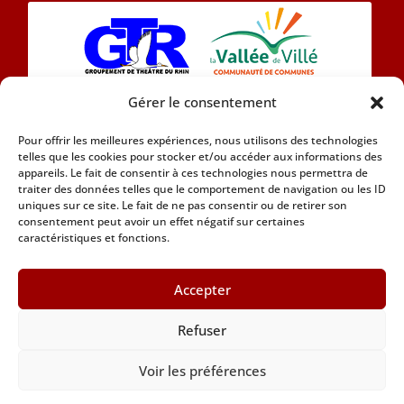
Gérer le consentement
L’association Eintracht 1890 se compose
Pour offrir les meilleures expériences, nous utilisons des technologies
aujourd’hui d’une chorale et d’une section théâtre
telles que les cookies pour stocker et/ou accéder aux informations des
en Alsacien.
appareils. Le fait de consentir à ces technologies nous permettra de
traiter des données telles que le comportement de navigation ou les ID
uniques sur ce site. Le fait de ne pas consentir ou de retirer son
Car nous attachons de l’importance à notre
consentement peut avoir un effet négatif sur certaines
patrimoine culturel nous adhérons à la Marque
caractéristiques et fonctions.
Alsace Marque Alsace
Accepter
Refuser
Copyright 2021 © Association Eintracht 1890 •
Tous droits réservés
Voir les préférences
Mentions légales
•
Gestion des cookies