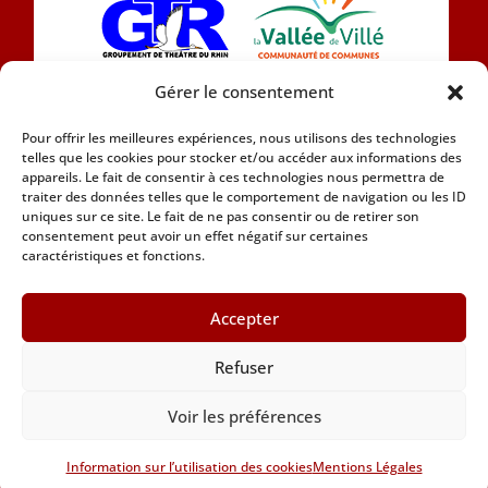
Gérer le consentement
L’association Eintracht 1890 se compose
Pour offrir les meilleures expériences, nous utilisons des technologies
aujourd’hui d’une chorale et d’une section théâtre
telles que les cookies pour stocker et/ou accéder aux informations des
en Alsacien.
appareils. Le fait de consentir à ces technologies nous permettra de
traiter des données telles que le comportement de navigation ou les ID
uniques sur ce site. Le fait de ne pas consentir ou de retirer son
Car nous attachons de l’importance à notre
consentement peut avoir un effet négatif sur certaines
patrimoine culturel nous adhérons à la Marque
caractéristiques et fonctions.
Alsace Marque Alsace
Accepter
Refuser
Copyright 2021 © Association Eintracht 1890 •
Tous droits réservés
Voir les préférences
Mentions légales
•
Gestion des cookies
Information sur l’utilisation des cookies
Mentions Légales